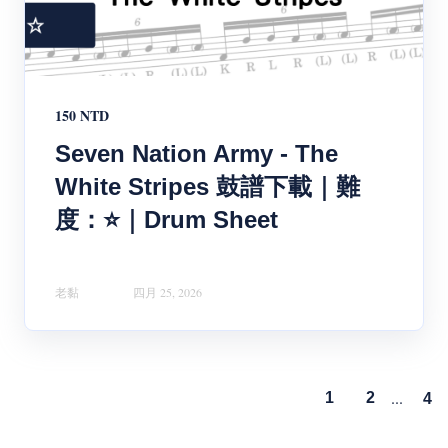
150 NTD
Seven Nation Army - The
White Stripes 鼓譜下載｜難
度：⭐｜Drum Sheet
老黏
四月 25, 2026
...
1
2
4