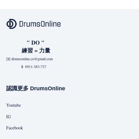
" DO "
練習 = 力量
✉️
drumsonline.co@gmail.com
📱 0911-383-727
認識更多 DrumsOnline
Youtube
IG
Facebook