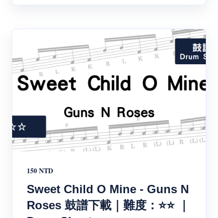
150 NTD
Sweet Child O Mine - Guns N
Roses 鼓譜下載｜難度：⭐⭐ ｜