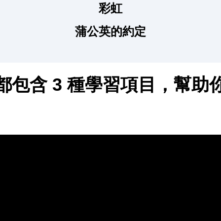
彩虹
蒲公英的約定
都包含 3 種學習項目，幫助