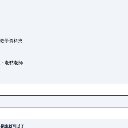
通教學資料夾
號 : 老黏老師
我知道是誰就可以了