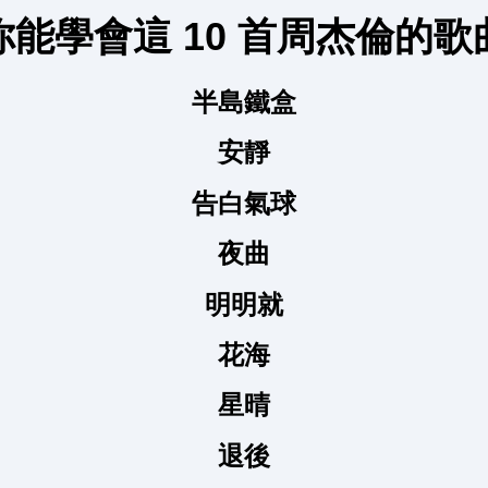
你能學會這 10 首周杰倫的歌
半島鐵盒
安靜
告白氣球
夜曲
明明就
花海
星晴
退後